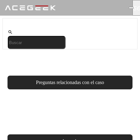
s
Preguntas frecuentes sobre productos
Preguntas relacionadas con el caso
Términos y Condiciones