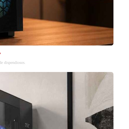
?
de dispendiosos.