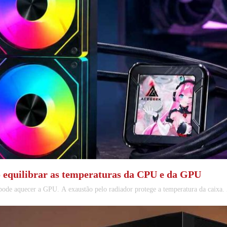
o equilibrar as temperaturas da CPU e da GPU
pode aquecer a GPU. A exaustão pelo radiador protege a temperatura da caixa.