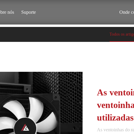
bre nós
Suporte
Onde c
Todos os artig
As ventoi
ventoinha
utilizada
As ventoinhas do ra