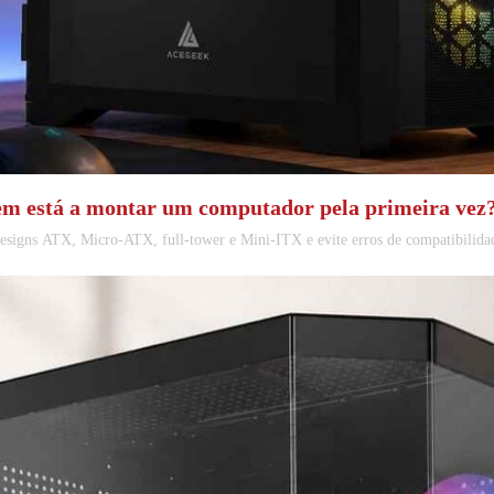
uem está a montar um computador pela primeira vez
designs ATX, Micro-ATX, full-tower e Mini-ITX e evite erros de compatibilida