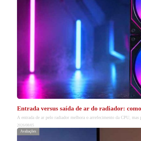
Entrada versus saída de ar do radiador: com
A entrada de ar pelo radiador melhora o arrefecimento da CPU, mas 
2026/08/05
Avaliações