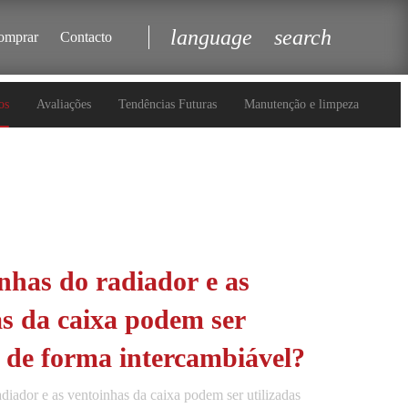
language
search
omprar
Contacto
os
Avaliações
Tendências Futuras
Manutenção e limpeza
nhas do radiador e as
s da caixa podem ser
s de forma intercambiável?
diador e as ventoinhas da caixa podem ser utilizadas